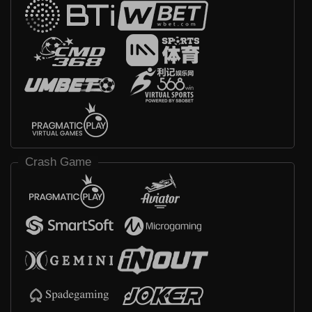
Crash Game