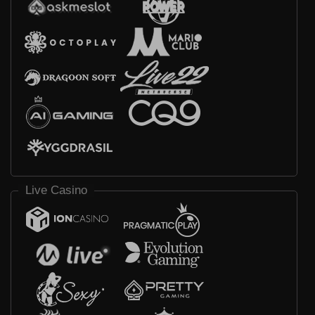
Live Casino