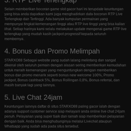
Selain memberikan bocoran game slot gacor hari ini terupdate keuntungan
yang bisa anda dapatkan kami juga menghadirkan data bocoran RTP Live
Terlengkap dan Tertinggi. Ada banyak kumpulan permainan yang
mempunyai tingkat kemenangan tinggi atau RTP live tinggi yang bisa kalian
lihat. Setiap harinya kami selalu melakukan update mengenai game RTP live
terlengkap yang mudah kasih jackpot progressif kepada seluruh
membernya.
4. Bonus dan Promo Melimpah
STARXO88 Sebagai website yang sudah lalang melintang dan sangat
dikenal oleh seluruh pemain dengan alasan sering memberikan kemudahan
untuk meraih kemenangan yang menguntungkan dengan memberikan
bonus dan promo menarik seperti bonus new welcome 100%, Promo
jackpot, Bonus cashback 5%, Bonus Rollingan 0,8%, Bonus referral, dan
masih banyak lagi yang lainnya.
5. Live Chat 24jam
Keuntungan lainnya daftar di situs STARXO88 paling gacor ialah dengan
adanya support customer service siap melayani anda online live chat 24jam
penuh. Pelayanan yang super baik dan ramah siap memberikan pelayanan
dengan baik. Anda bisa menghubunginya melalui Livechat ataupun
Whatsapp yang sudah ada pada situs tersebut.