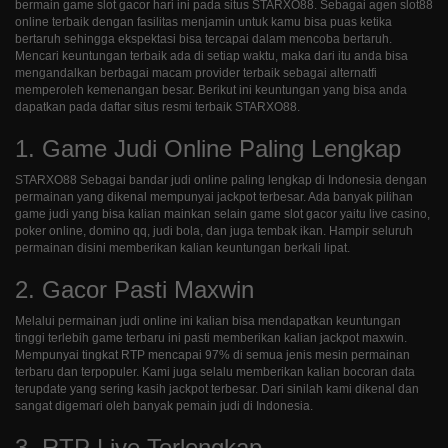
bermain game slot gacor hari ini pada situs STARXO88. Sebagai agen slot88
online terbaik dengan fasilitas menjamin untuk kamu bisa puas ketika
bertaruh sehingga ekspektasi bisa tercapai dalam mencoba bertaruh.
Mencari keuntungan terbaik ada di setiap waktu, maka dari itu anda bisa
mengandalkan berbagai macam provider terbaik sebagai alternatfi
memperoleh kemenangan besar. Berikut ini keuntungan yang bisa anda
dapatkan pada daftar situs resmi terbaik STARXO88.
1. Game Judi Online Paling Lengkap
STARXO88 Sebagai bandar judi online paling lengkap di Indonesia dengan
permainan yang dikenal mempunyai jackpot terbesar. Ada banyak pilihan
game judi yang bisa kalian mainkan selain game slot gacor yaitu live casino,
poker online, domino qq, judi bola, dan juga tembak ikan. Hampir seluruh
permainan disini memberikan kalian keuntungan berkali lipat.
2. Gacor Pasti Maxwin
Melalui permainan judi online ini kalian bisa mendapatkan keuntungan
tinggi terlebih game terbaru ini pasti memberikan kalian jackpot maxwin.
Mempunyai tingkat RTP mencapai 97% di semua jenis mesin permainan
terbaru dan terpopuler. Kami juga selalu memberikan kalian bocoran data
terupdate yang sering kasih jackpot terbesar. Dari sinilah kami dikenal dan
sangat digemari oleh banyak pemain judi di Indonesia.
3. RTP Live Terlengkap