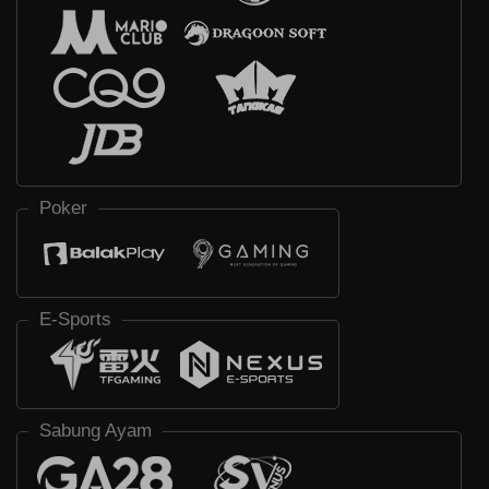
Poker
E-Sports
Sabung Ayam