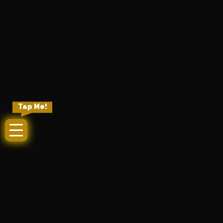
Tap Me!