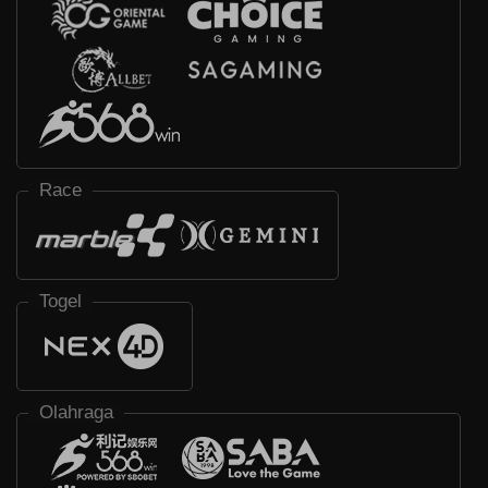
Race
Togel
Olahraga