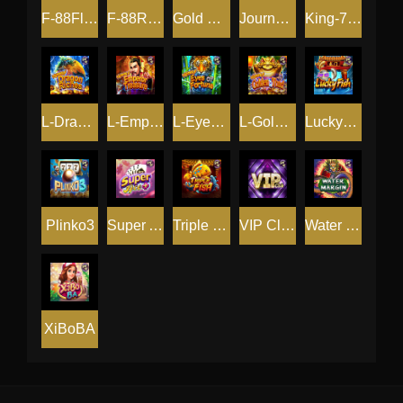
F-88Flower(H5)
F-88Riches(H5)
Gold Panda(H5)
JourneyToTheWest
King-777
L-DragonRiches
L-EmperorTreasure
L-EyesOfFortune
L-GoldenToad
LuckyFish
Plinko3
Super Ace+
Triple Fish(H5)
VIP Club
Water Margin(H5)
XiBoBA