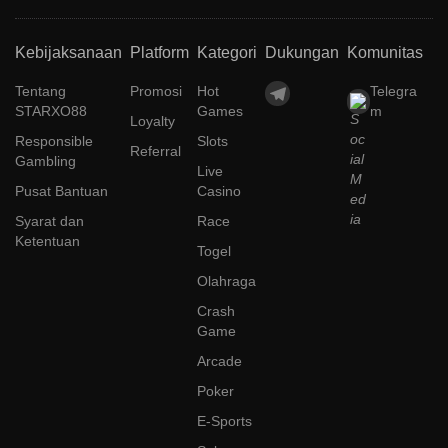
Kebijaksanaan
Platform
Kategori
Dukungan
Komunitas
Tentang
Promosi
Hot
Telegra
STARXO88
Games
m
Loyalty
Responsible
Slots
Referral
Gambling
Live
Pusat Bantuan
Casino
Syarat dan
Race
Ketentuan
Togel
Olahraga
Crash
Game
Arcade
Poker
E-Sports