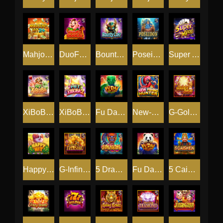
Mahjong Hit 2+
DuoFuDuoCai
Bounty Loki
Poseidon
Super Ace
XiBoBa Hit
XiBoBa Hit2
Fu Dai Lian Lian-Dragon
New-Fishing Hunter
G-GoldenDrum
Happy Hit
G-InfiniteTreasure
5 Dragons(H5)
Fu Dai Lian Lian-Panda
5 CaiShen(H5)