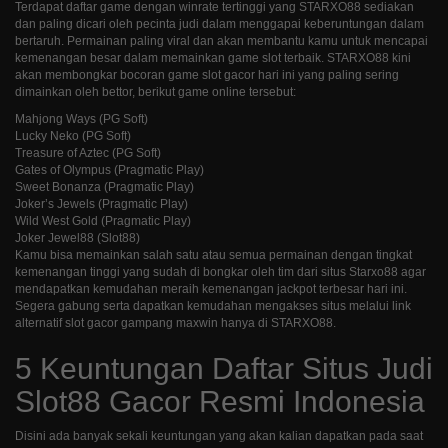
Terdapat daftar game dengan winrate tertinggi yang STARXO88 sediakan
dan paling dicari oleh pecinta judi dalam menggapai keberuntungan dalam
bertaruh. Permainan paling viral dan akan membantu kamu untuk mencapai
kemenangan besar dalam memainkan game slot terbaik. STARXO88 kini
akan membongkar bocoran game slot gacor hari ini yang paling sering
dimainkan oleh bettor, berikut game online tersebut:
Mahjong Ways (PG Soft)
Lucky Neko (PG Soft)
Treasure of Aztec (PG Soft)
Gates of Olympus (Pragmatic Play)
Sweet Bonanza (Pragmatic Play)
Joker’s Jewels (Pragmatic Play)
Wild West Gold (Pragmatic Play)
Joker Jewel88 (Slot88)
Kamu bisa memainkan salah satu atau semua permainan dengan tingkat
kemenangan tinggi yang sudah di bongkar oleh tim dari situs Starxo88 agar
mendapatkan kemudahan meraih kemenangan jackpot terbesar hari ini.
Segera gabung serta dapatkan kemudahan mengakses situs melalui link
alternatif slot gacor gampang maxwin hanya di STARXO88.
5 Keuntungan Daftar Situs Judi
Slot88 Gacor Resmi Indonesia
Disini ada banyak sekali keuntungan yang akan kalian dapatkan pada saat