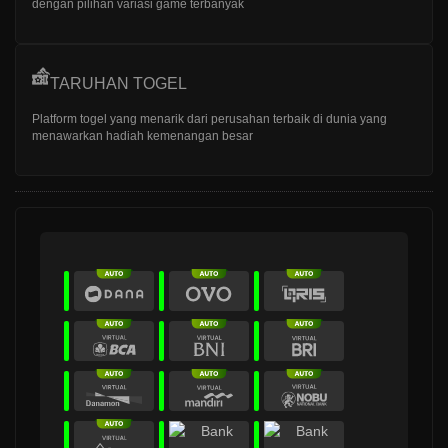
dengan pilihan variasi game terbanyak
TARUHAN TOGEL
Platform togel yang menarik dari perusahan terbaik di dunia yang
menawarkan hadiah kemenangan besar