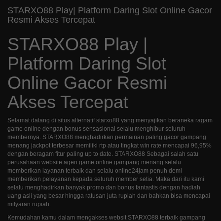
STARXO88 Play| Platform Daring Slot Online Gacor
Resmi Akses Tercepat
STARXO88 Play |
Platform Daring Slot
Online Gacor Resmi
Akses Tercepat
Selamat datang di situs alternatif starxo88 yang menyajikan beraneka ragam
game online dengan bonus sensasional selalu menghibur seluruh
membernya. STARXO88 menghadirkan permainan paling gacor gampang
menang jackpot terbesar memiliki rtp atau tingkat win rate mencapai 96,95%
dengan beragam fitur paling up to date. STARXO88 Sebagai salah satu
perusahaan website agen game online gampang menang selalu
memberikan layanan terbaik dan selalu online24jam penuh demi
memberikan pelayanan kepada seluruh member setia. Maka dari itu kami
selalu menghadirkan banyak promo dan bonus fantastis dengan hadiah
uang asli yang besar hingga ratusan juta rupiah dan bahkan bisa mencapai
milyaran rupiah.
Kemudahan kamu dalam mengakses websit STARXO88 terbaik gampang