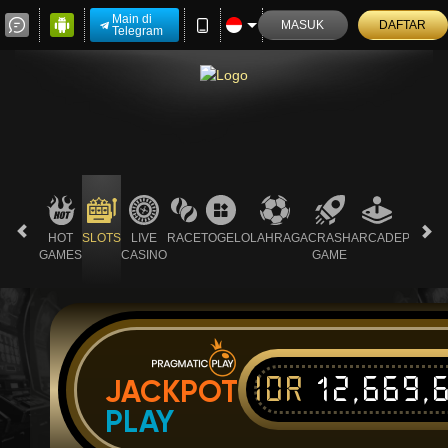
Main di
MASUK
DAFTAR
Telegram
HOT
SLOTS
LIVE
RACE
TOGEL
OLAHRAGA
CRASH
ARCADE
POKER
GAMES
CASINO
GAME
IDR
12,669,
JACKPOT
PLAY