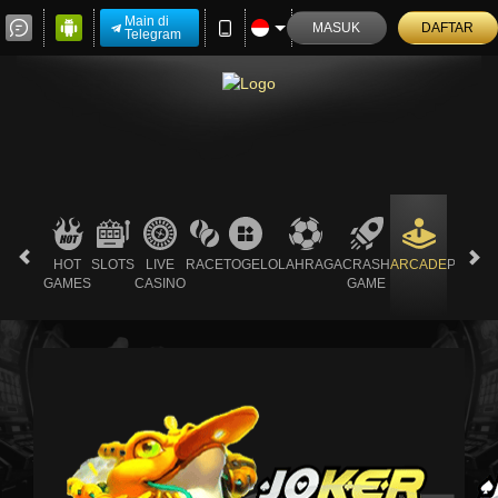
Main di
MASUK
DAFTAR
Telegram
HOT
SLOTS
LIVE
RACE
TOGEL
OLAHRAGA
CRASH
ARCADE
POKER
GAMES
CASINO
GAME