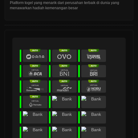
Platform togel yang menarik dari perusahan terbaik di dunia yang
menawarkan hadiah kemenangan besar