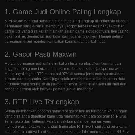
1. Game Judi Online Paling Lengkap
STARXO88 Sebagai bandar judi online paling lengkap di Indonesia dengan
permainan yang dikenal mempunyai jackpot terbesar. Ada banyak pilihan
game judi yang bisa kalian mainkan selain game slot gacor yaitu live casino,
poker online, domino qq, judi bola, dan juga tembak ikan. Hampir seluruh
permainan disini memberikan kalian keuntungan berkali lipat.
2. Gacor Pasti Maxwin
Melalui permainan judi online ini kalian bisa mendapatkan keuntungan
tinggi terlebih game terbaru ini pasti memberikan kalian jackpot maxwin.
Mempunyai tingkat RTP mencapai 97% di semua jenis mesin permainan
terbaru dan terpopuler. Kami juga selalu memberikan kalian bocoran data
terupdate yang sering kasih jackpot terbesar. Dari sinilah kami dikenal dan
sangat digemari oleh banyak pemain judi di Indonesia.
3. RTP Live Terlengkap
Selain memberikan bocoran game slot gacor hari ini terupdate keuntungan
yang bisa anda dapatkan kami juga menghadirkan data bocoran RTP Live
Terlengkap dan Tertinggi. Ada banyak kumpulan permainan yang
mempunyai tingkat kemenangan tinggi atau RTP live tinggi yang bisa kalian
lihat. Setiap harinya kami selalu melakukan update mengenai game RTP live