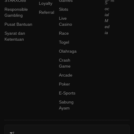
STARXO88
Games
m
Loyalty
Responsible
Slots
Referral
Gambling
Live
Pusat Bantuan
Casino
Syarat dan
Race
Ketentuan
Togel
Olahraga
Crash
Game
Arcade
Poker
E-Sports
Sabung
Ayam