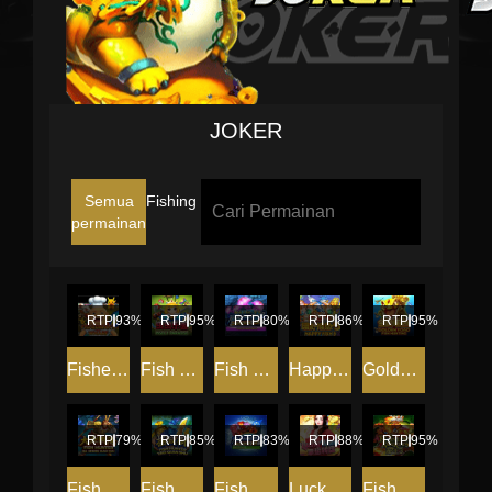
JOKER
Semua
Fishing
permainan
RTP
93%
RTP
95%
RTP
80%
RTP
86%
RTP
95%
Fisherman's Wharf
Fish Hunter Insect Paradise
Fish Hunter 2 EX-Pro
Happy Fish 5
Golden Toad Fish Hunting
RTP
79%
RTP
85%
RTP
83%
RTP
88%
RTP
95%
Fish Hunting: Da Sheng Nao Hai
Fish Hunting: Yao Qian Shu
Fish Hunter 2 EX-Novice
Lucky Wheel
Fish Hunter Monster Awaken