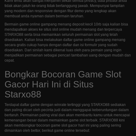
Kami tentu akan sangat menjamin sekali semua privacy, data pribadi anda
tidak akan jatuh ke orang tidak bertanggung jawab. Mempunyai tampilan
yang modern dan responsive dengan fitur demo yang lengkap akan
membuat anda nyaman dalam bermain taruhan.
Bermain game online gampang menang deposit kecil 10rb saja kalian bisa
mendapatkan akses ke situs slot online mudah menang dan terpercaya
STARXO88 serta bisa memainkan seluruh permainan slot yang telah
disediakan. Kalian bisa melakukan daftar game online gampang menang
secara gratis cukup hanya dengan daftar dan isi formulir yang sudah
disediakan. Dari sinilah kami dikenal luas oleh para pemain yang ingin
menjadikan permainan sebagai pencari tambahan uang dengan mudah dan
cepat.
Bongkar Bocoran Game Slot
Gacor Hari Ini di Situs
Starxo88
Terdapat daftar game dengan winrate tertinggi yang STARXO88 sediakan
dan paling dicari oleh pecinta judi dalam menggapai keberuntungan dalam
bertaruh. Permainan paling viral dan akan membantu kamu untuk mencapai
kemenangan besar dalam memainkan game slot terbaik. STARXO88 kini
akan membongkar bocoran game slot gacor hari ini yang paling sering
dimainkan oleh bettor, berikut game online tersebut: