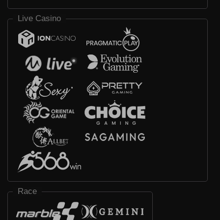
Live Casino
Race