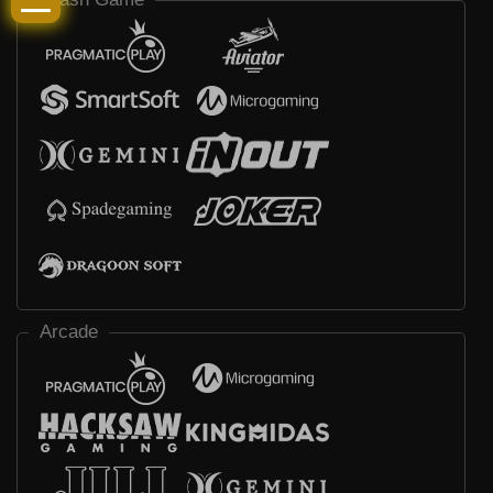
Arcade