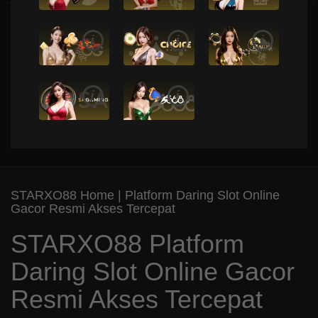
i
i
i
i
i
STARXO88 Home | Platform Daring Slot Online
Gacor Resmi Akses Tercepat
STARXO88 Platform
Daring Slot Online Gacor
Resmi Akses Tercepat