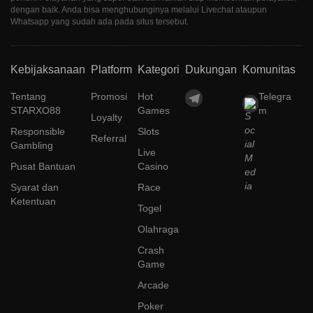
dengan baik. Anda bisa menghubunginya melalui Livechat ataupun
Whatsapp yang sudah ada pada situs tersebut.
Kebijaksanaan
Platform
Kategori
Dukungan
Komunitas
Tentang
Promosi
Hot
Telegra
STARXO88
Games
m
Loyalty
Responsible
Slots
Referral
Gambling
Live
Pusat Bantuan
Casino
Syarat dan
Race
Ketentuan
Togel
Olahraga
Crash
Game
Arcade
Poker