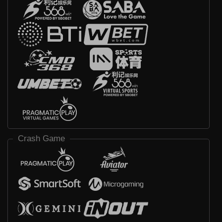
Crash Game