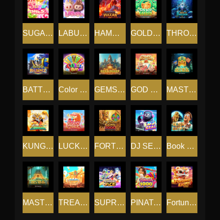
SUGAR HIGH5
LABUBY
HAMMER OF VULCAN
GOLDEN LEGEND
THRONE OF POSEIDON
BATTLE OF ALLIANCE
Color Bingo
GEMS MINER
GOD OF FORTUNE 2
MASTER OF GOLD MINER 2
KUNG FU LEOPARD
LUCKY TIGER
FORTUNE GEMS 2000
DJ SEAL
Book of Egypt
MASTER OF GOLD MINER
TREASURES OF EGYPT
SUPREME ACE
PINATA 1000
Fortune Lion