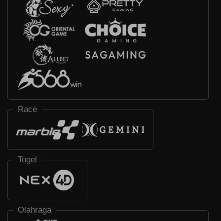
Race
Togel
Olahraga