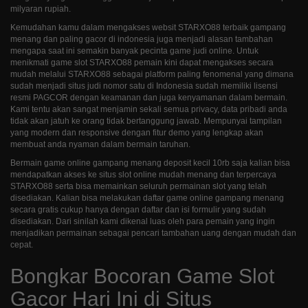
milyaran rupiah.
Kemudahan kamu dalam mengakses websit STARXO88 terbaik gampang
menang dan paling gacor di indonesia juga menjadi alasan tambahan
mengapa saat ini semakin banyak pecinta game judi online. Untuk
menikmati game slot STARXO88 pemain kini dapat mengakses secara
mudah melalui STARXO88 sebagai platform paling fenomenal yang dimana
sudah menjadi situs judi nomor satu di Indonesia sudah memiliki lisensi
resmi PAGCOR dengan keamanan dan juga kenyamanan dalam bermain.
Kami tentu akan sangat menjamin sekali semua privacy, data pribadi anda
tidak akan jatuh ke orang tidak bertanggung jawab. Mempunyai tampilan
yang modern dan responsive dengan fitur demo yang lengkap akan
membuat anda nyaman dalam bermain taruhan.
Bermain game online gampang menang deposit kecil 10rb saja kalian bisa
mendapatkan akses ke situs slot online mudah menang dan terpercaya
STARXO88 serta bisa memainkan seluruh permainan slot yang telah
disediakan. Kalian bisa melakukan daftar game online gampang menang
secara gratis cukup hanya dengan daftar dan isi formulir yang sudah
disediakan. Dari sinilah kami dikenal luas oleh para pemain yang ingin
menjadikan permainan sebagai pencari tambahan uang dengan mudah dan
cepat.
Bongkar Bocoran Game Slot
Gacor Hari Ini di Situs