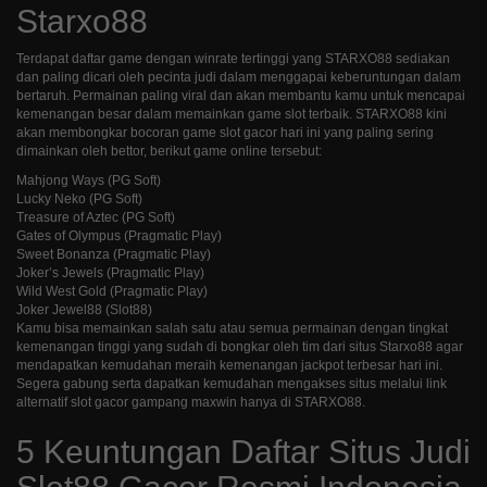
Starxo88
Terdapat daftar game dengan winrate tertinggi yang STARXO88 sediakan
dan paling dicari oleh pecinta judi dalam menggapai keberuntungan dalam
bertaruh. Permainan paling viral dan akan membantu kamu untuk mencapai
kemenangan besar dalam memainkan game slot terbaik. STARXO88 kini
akan membongkar bocoran game slot gacor hari ini yang paling sering
dimainkan oleh bettor, berikut game online tersebut:
Mahjong Ways (PG Soft)
Lucky Neko (PG Soft)
Treasure of Aztec (PG Soft)
Gates of Olympus (Pragmatic Play)
Sweet Bonanza (Pragmatic Play)
Joker’s Jewels (Pragmatic Play)
Wild West Gold (Pragmatic Play)
Joker Jewel88 (Slot88)
Kamu bisa memainkan salah satu atau semua permainan dengan tingkat
kemenangan tinggi yang sudah di bongkar oleh tim dari situs Starxo88 agar
mendapatkan kemudahan meraih kemenangan jackpot terbesar hari ini.
Segera gabung serta dapatkan kemudahan mengakses situs melalui link
alternatif slot gacor gampang maxwin hanya di STARXO88.
5 Keuntungan Daftar Situs Judi