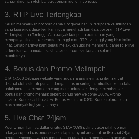
sangat digemari oleh banyak pemain judi di Indonesia.
3. RTP Live Terlengkap
Selain memberikan bocoran game slot gacor hari ini terupdate keuntungan
yang bisa anda dapatkan kami juga menghadirkan data bocoran RTP Live
Terlengkap dan Tertinggi. Ada banyak kumpulan permainan yang
mempunyai tingkat kemenangan tinggi atau RTP live tinggi yang bisa kalian
lihat. Setiap harinya kami selalu melakukan update mengenai game RTP live
terlengkap yang mudah kasih jackpot progressif kepada seluruh
membernya.
4. Bonus dan Promo Melimpah
STARXO88 Sebagai website yang sudah lalang melintang dan sangat
dikenal oleh seluruh pemain dengan alasan sering memberikan kemudahan
untuk meraih kemenangan yang menguntungkan dengan memberikan
bonus dan promo menarik seperti bonus new welcome 100%, Promo
jackpot, Bonus cashback 5%, Bonus Rollingan 0,8%, Bonus referral, dan
masih banyak lagi yang lainnya.
5. Live Chat 24jam
Keuntungan lainnya daftar di situs STARXO88 paling gacor ialah dengan
adanya support customer service siap melayani anda online live chat 24jam
penuh. Pelayanan yang super baik dan ramah siap memberikan pelayanan