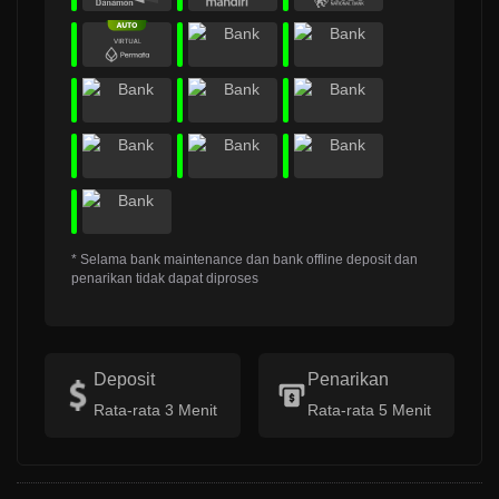
* Selama bank maintenance dan bank offline deposit dan
penarikan tidak dapat diproses
Deposit
Penarikan
Rata-rata 3 Menit
Rata-rata 5 Menit