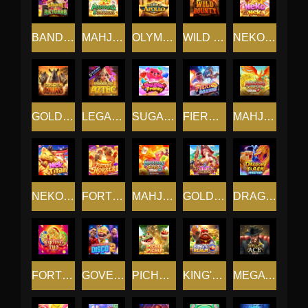
BANDITO RETURNS
MAHJONG 5 DRAGONS
OLYMPUS APOLLO
WILD BOUNTY
NEKO X NEKO
GOLDEN RHINO
LEGACY OF AZTEC
SUGAR FRENZY
FIERY BOXING
MAHJONG WAYS 3+
NEKO TITAN
FORTUNE HORSES
MAHJONG WAYS 3
GOLDEN ISLAND
DRAGON TIGER SHOWDOWN
FORTUNE TRIO
GOVERNMENT DISCO 2
PICHU PICHU
KING'S REALM
MEGA ACE