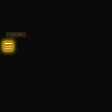
Tap Me!