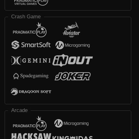
Crash Game
Arcade