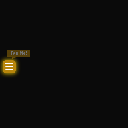
Tap Me!