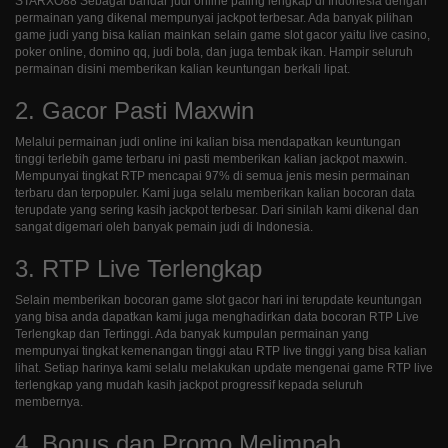
STARXO88 Sebagai bandar judi online paling lengkap di Indonesia dengan
permainan yang dikenal mempunyai jackpot terbesar. Ada banyak pilihan
game judi yang bisa kalian mainkan selain game slot gacor yaitu live casino,
poker online, domino qq, judi bola, dan juga tembak ikan. Hampir seluruh
permainan disini memberikan kalian keuntungan berkali lipat.
2. Gacor Pasti Maxwin
Melalui permainan judi online ini kalian bisa mendapatkan keuntungan
tinggi terlebih game terbaru ini pasti memberikan kalian jackpot maxwin.
Mempunyai tingkat RTP mencapai 97% di semua jenis mesin permainan
terbaru dan terpopuler. Kami juga selalu memberikan kalian bocoran data
terupdate yang sering kasih jackpot terbesar. Dari sinilah kami dikenal dan
sangat digemari oleh banyak pemain judi di Indonesia.
3. RTP Live Terlengkap
Selain memberikan bocoran game slot gacor hari ini terupdate keuntungan
yang bisa anda dapatkan kami juga menghadirkan data bocoran RTP Live
Terlengkap dan Tertinggi. Ada banyak kumpulan permainan yang
mempunyai tingkat kemenangan tinggi atau RTP live tinggi yang bisa kalian
lihat. Setiap harinya kami selalu melakukan update mengenai game RTP live
terlengkap yang mudah kasih jackpot progressif kepada seluruh
membernya.
4. Bonus dan Promo Melimpah