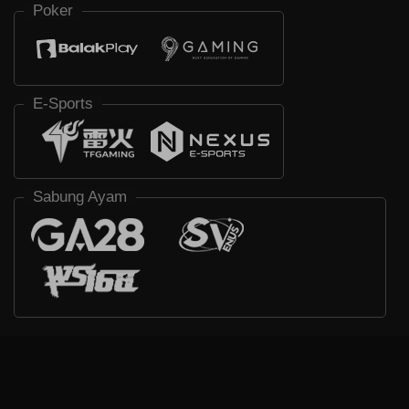
Poker
E-Sports
Sabung Ayam