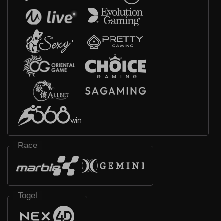
Race
Togel