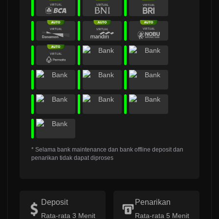
* Selama bank maintenance dan bank offline deposit dan
penarikan tidak dapat diproses
Deposit
Penarikan
Rata-rata 3 Menit
Rata-rata 5 Menit