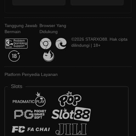
Tanggung Jawab
Browser Yang
Bermain
Didukung
©2026 STARXO88. Hak cipta
dilindungi | 18+
Platform Penyedia Layanan
Slots