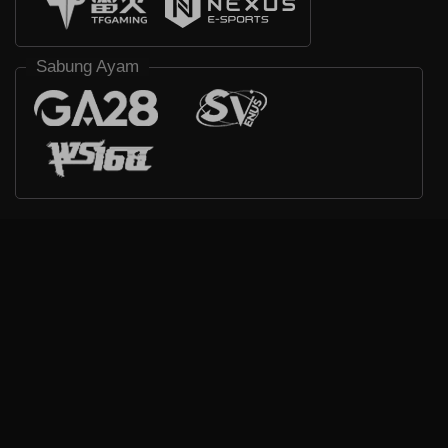
Sabung Ayam