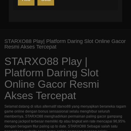
STARXO88 Play| Platform Daring Slot Online Gacor
Resmi Akses Tercepat
STARXO88 Play |
Platform Daring Slot
Online Gacor Resmi
Akses Tercepat
Selamat datang di situs alternatif starxo88 yang menyajikan beraneka ragam
game online dengan bonus sensasional selalu menghibur seluruh
membernya. STARXO88 menghadirkan permainan paling gacor gampang
menang jackpot terbesar memiliki rtp atau tingkat win rate mencapai 96,95%
dengan beragam fitur paling up to date. STARXO88 Sebagai salah satu