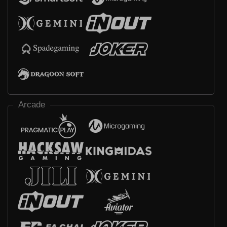
Arcade