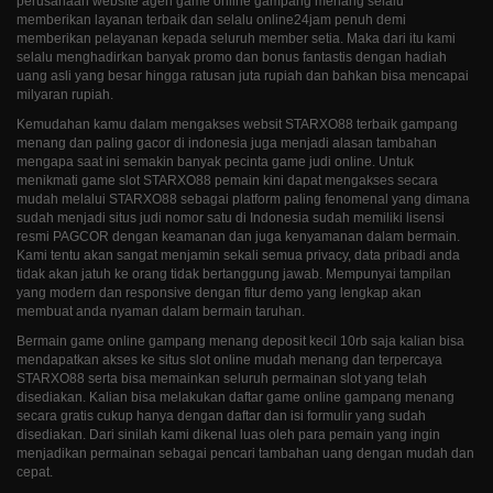
perusahaan website agen game online gampang menang selalu
memberikan layanan terbaik dan selalu online24jam penuh demi
memberikan pelayanan kepada seluruh member setia. Maka dari itu kami
selalu menghadirkan banyak promo dan bonus fantastis dengan hadiah
uang asli yang besar hingga ratusan juta rupiah dan bahkan bisa mencapai
milyaran rupiah.
Kemudahan kamu dalam mengakses websit STARXO88 terbaik gampang
menang dan paling gacor di indonesia juga menjadi alasan tambahan
mengapa saat ini semakin banyak pecinta game judi online. Untuk
menikmati game slot STARXO88 pemain kini dapat mengakses secara
mudah melalui STARXO88 sebagai platform paling fenomenal yang dimana
sudah menjadi situs judi nomor satu di Indonesia sudah memiliki lisensi
resmi PAGCOR dengan keamanan dan juga kenyamanan dalam bermain.
Kami tentu akan sangat menjamin sekali semua privacy, data pribadi anda
tidak akan jatuh ke orang tidak bertanggung jawab. Mempunyai tampilan
yang modern dan responsive dengan fitur demo yang lengkap akan
membuat anda nyaman dalam bermain taruhan.
Bermain game online gampang menang deposit kecil 10rb saja kalian bisa
mendapatkan akses ke situs slot online mudah menang dan terpercaya
STARXO88 serta bisa memainkan seluruh permainan slot yang telah
disediakan. Kalian bisa melakukan daftar game online gampang menang
secara gratis cukup hanya dengan daftar dan isi formulir yang sudah
disediakan. Dari sinilah kami dikenal luas oleh para pemain yang ingin
menjadikan permainan sebagai pencari tambahan uang dengan mudah dan
cepat.